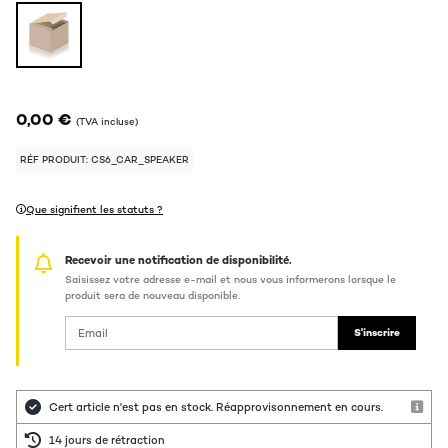
0,00 €
(TVA incluse)
RÉF PRODUIT: CS6_CAR_SPEAKER
Que signifient les statuts ?
Recevoir une notification de disponibilité.
Saisissez votre adresse e-mail et nous vous informerons lorsque le
produit sera de nouveau disponible.
S'inscrire
Cert article n'est pas en stock. Réapprovisonnement en cours.
14 jours de rétraction