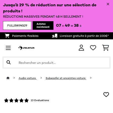
Jusqu’à 29 % de réduction sur une sélection de
produits !
RÉDUCTIONS MASSIVES PENDANT 48 H SEULEMENT !
Achetez
07
49
38
FULLSWING29
H
M
S
maintenant
Paiements flexibles
Livraison gratuite à partir de 100€*
Audio voiture
Subwoofer et enceintes voiture
13 Evaluations