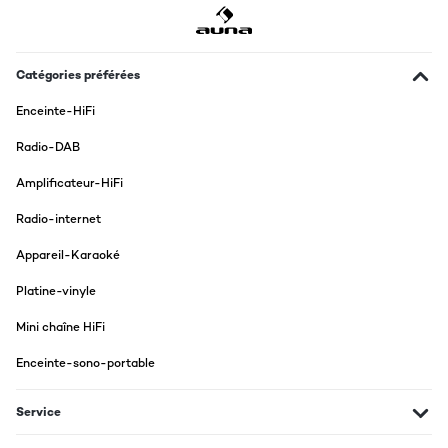
30/08/2014
Super Klang. Einfach einzubauen. Für meine Begriffe top
Lautsprecher, die man getrost weiterempfehlen kann. Vor allem
Catégories préférées
der Bass hat mich überzeugt, der ist doch druckvoller, als ich es
von einer Hausmarke erwartet hätte. Da steckt echt Qualität
Enceinte-HiFi
hinter, die wenigstens einigermaßen bezahlbar ist. Oft genug
sitzt man da ja irgendeinem Nepp auf, der am Ende nicht wirklich
Radio-DAB
was taugt und dafür teuer ohne Ende ist. Hier nicht. Für knapp
20 Eier habe ich mir das Paar Lautsprecher Boxen von Auna
Amplificateur-HiFi
gesichert und gebe die erst mal auch nicht mehr her.
Radio-internet
Traduire
Appareil-Karaoké
AVIS VÉRIFIÉ
Platine-vinyle
30/08/2014
Mini chaîne HiFi
Die alten Lautsprecher in meinem VW Polo ausgetauscht, weil
diese schon angefangen haben zu knarzen. Meine
Enceinte-sono-portable
Arbeitskollegen haben allesamt sehr teure Lautsprecher in ihren
Autos unter 100,- € läuft bei denen da nichts. Mir kommt es eher
auf die Qualität an und da bin ich von den Auna 408 2-Wege-
Service
Lautsprecher echt begeistert. Was die kleinen Teile leisten ist
eigentlich nicht mit dem günstigen Preis vereinbar und dennoch