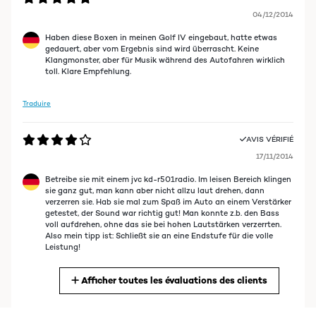
04/12/2014
Haben diese Boxen in meinen Golf IV eingebaut, hatte etwas
gedauert, aber vom Ergebnis sind wird überrascht. Keine
Klangmonster, aber für Musik während des Autofahren wirklich
toll. Klare Empfehlung.
Traduire
AVIS VÉRIFIÉ
17/11/2014
Betreibe sie mit einem jvc kd-r501radio. Im leisen Bereich klingen
sie ganz gut, man kann aber nicht allzu laut drehen, dann
verzerren sie. Hab sie mal zum Spaß im Auto an einem Verstärker
getestet, der Sound war richtig gut! Man konnte z.b. den Bass
voll aufdrehen, ohne das sie bei hohen Lautstärken verzerrten.
Also mein tipp ist: Schließt sie an eine Endstufe für die volle
Leistung!
Afficher toutes les évaluations des clients
Traduire
AVIS VÉRIFIÉ